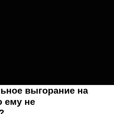
ьное выгорание на
о ему не
?