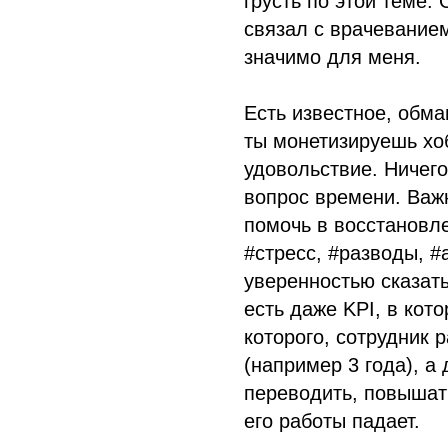
грусть по этой теме.
связал с врачеванием
значимо для меня.
Есть известное, обма
ты монетизируешь хоб
удовольствие. Ничего
вопрос времени. Важн
помочь в восстановл
#стресс, #разводы, #
уверенностью сказать
есть даже KPI, в кот
которого, сотрудник 
(например 3 года), а 
переводить, повышать
его работы падает.