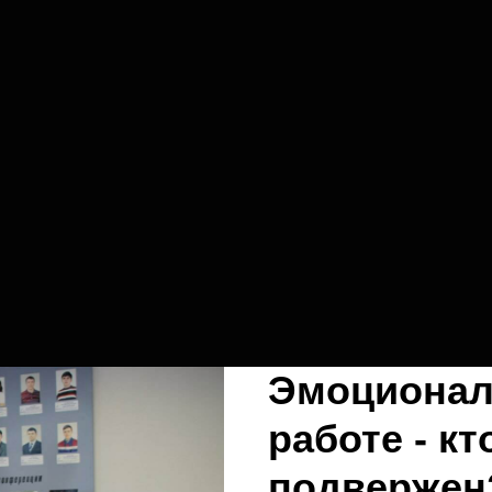
Эмоционал
работе - кт
подвержен