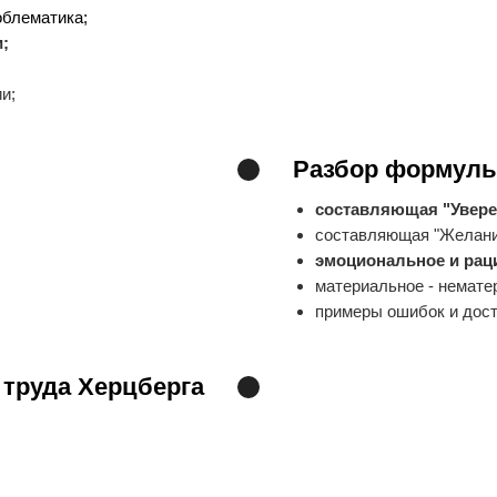
облематика;
;
и;
Разбор формул
составляющая "Увере
составляющая "Желани
эмоциональное и рац
материальное - немате
примеры ошибок и дос
труда Херцберга