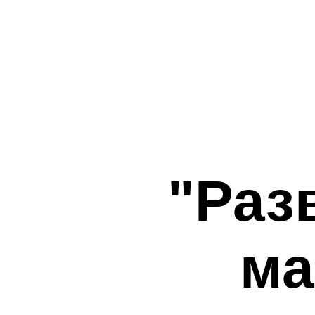
"Раз
ма