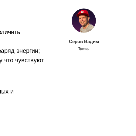
еличить
Серов Вадим
Тренер
заряд энергии;
у что чувствуют
ных и