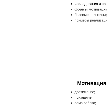
исследования и пр
формы мотивации
базовые принципы;
примеры реализаци
Мотивация 
достижение;
признание;
сама работа;