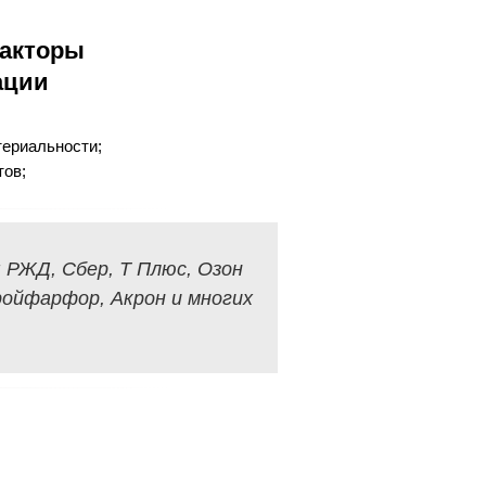
акторы
ации
териальности;
тов;
 РЖД, Сбер, Т Плюс, Озон
ройфарфор, Акрон и многих