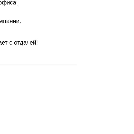
офиса;
мпании.
ет с отдачей!