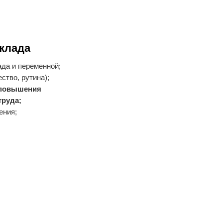
клада
ада и переменной;
ство, рутина);
 повышения
труда;
ения;