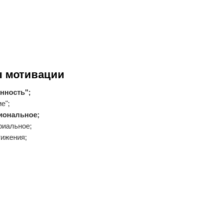
ы мотивации
нность";
е";
иональное;
риальное;
тижения;