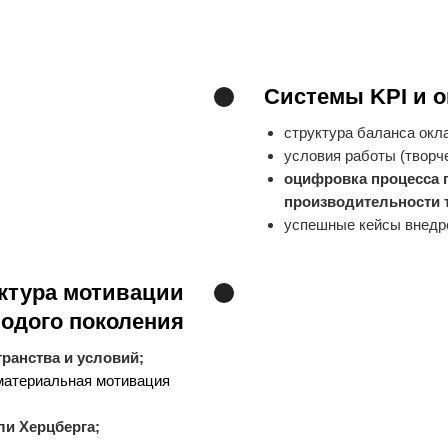
Системы KPI и о
структура баланса окл
условия работы (творче
оцифровка процесса
производительности 
успешные кейсы внедр
ктура мотивации
одого поколения
ранства и условий;
материальная мотивация
и Херцберга;