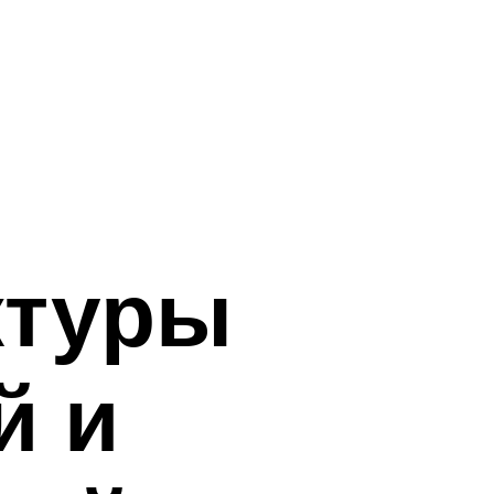
ктуры
й и